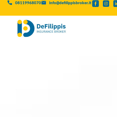
08119968070
info@defilippisbroker.it