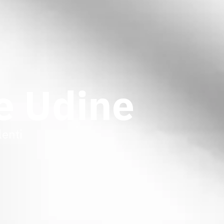
ie Udine
lenti