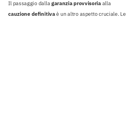
Il passaggio dalla
garanzia provvisoria
alla
cauzione
definitiva
è un altro aspetto cruciale. Le
aziende spesso si trovano a dover gestire questo
processo in modo efficace per non incorrere in
ritardi o complicazioni. Un supporto esperto in
questa fase assicura che tutto si svolga senza
intoppi, facilitando il passaggio e garantendo che
tutte le scadenze vengano rispettate. Questo non
solo aumenta la fiducia dei clienti, ma migliora
anche l’efficienza operativa dell’azienda.
Inoltre, le cauzioni definitive sono personalizzabili.
Ogni progetto ha le sue peculiarità e necessità