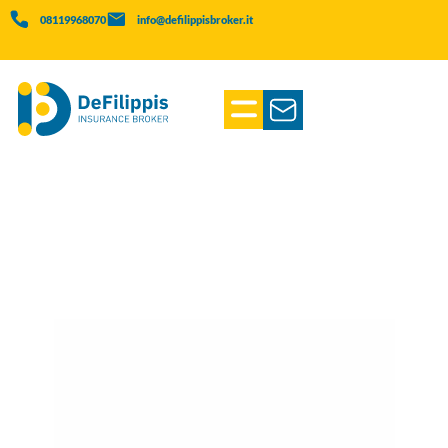
08119968070
info@defilippisbroker.it