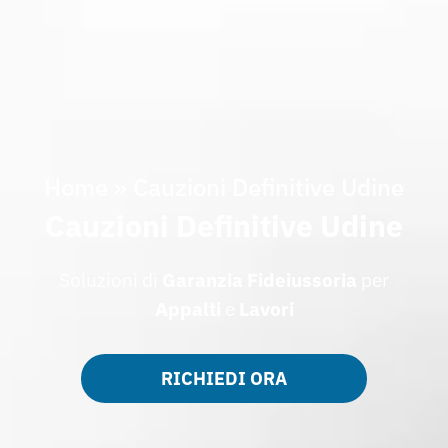
Home
»
Cauzioni Definitive Udine
Cauzioni Definitive Udine
Soluzioni di
Garanzia Fideiussoria
per
Appalti
e
Lavori
RICHIEDI ORA