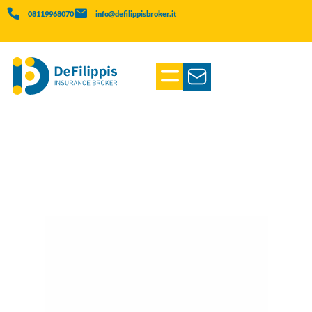
08119968070
info@defilippisbroker.it