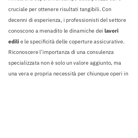
cruciale per ottenere risultati tangibili. Con
decenni di esperienza, i professionisti del settore
conoscono a menadito le dinamiche dei
lavori
edili
e le specificità delle coperture assicurative.
Riconoscere l’importanza di una consulenza
specializzata non è solo un valore aggiunto, ma
una vera e propria necessità per chiunque operi in
questo settore.
Inoltre, la personalizzazione della polizza è un
altro dei suoi grandi vantaggi. Ogni progetto ha le
sue peculiarità e le sue esigenze specifiche; per
questo motivo, una polizza standard potrebbe non