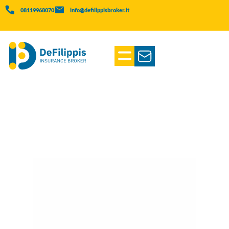
08119968070
info@defilippisbroker.it