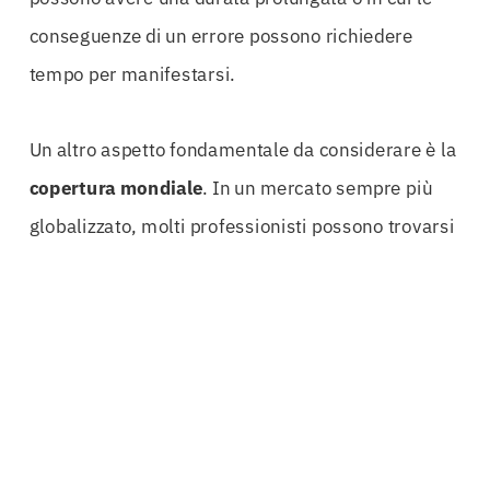
conseguenze di un errore possono richiedere
tempo per manifestarsi.
Un altro aspetto fondamentale da considerare è la
copertura mondiale
. In un mercato sempre più
globalizzato, molti professionisti possono trovarsi
a lavorare su progetti internazionali. Avere una
polizza che offre copertura in tutto il mondo è un
vantaggio competitivo che può aprire nuove
opportunità di business.
Non dimentichiamo l’importanza del supporto