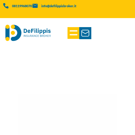
08119968070
info@defilippisbroker.it