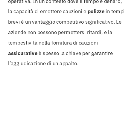
operativa. In un contesto dove il tempo è denaro,
la capacità di emettere cauzioni e
polizze
in tempi
brevi è un vantaggio competitivo significativo. Le
aziende non possono permettersi ritardi, e la
tempestività nella fornitura di cauzioni
assicurative
è spesso la chiave per garantire
l’aggiudicazione di un appalto.
Le relazioni con le principali compagnie
assicurative
permettono di ottenere le migliori
condizioni sul mercato. Questo non solo si traduce
in tariffe più competitive, ma anche in una
maggiore flessibilità nelle soluzioni proposte. Le