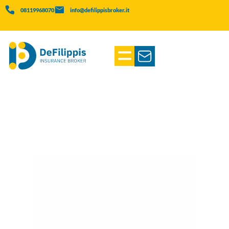
08119968070
info@defilippisbroker.it