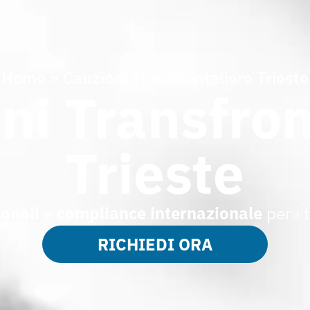
Home
»
Cauzioni Transfrontaliere Trieste
ni Transfron
Trieste
onali
e
compliance internazionale
per i 
RICHIEDI ORA