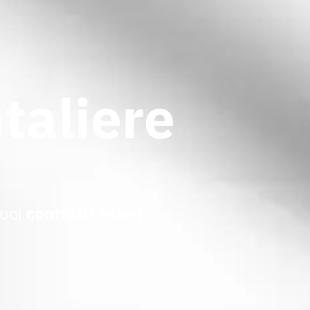
taliere
tuoi
contratti esteri