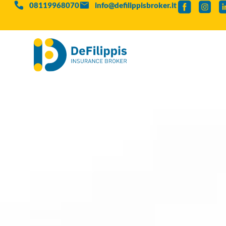
08119968070
info@defilippisbroker.it