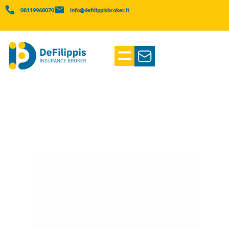
08119968070
info@defilippisbroker.it