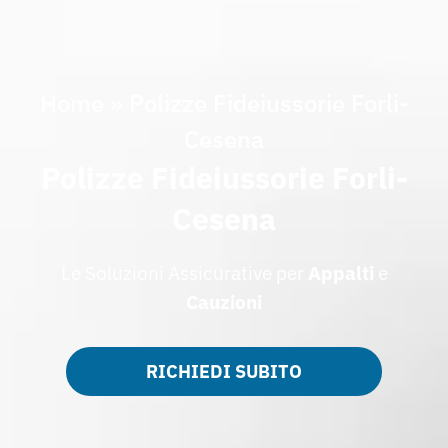
Home
»
Polizze Fideiussorie Forli-
Cesena
Polizze Fideiussorie Forli-
Cesena
Le Soluzioni Assicurative per
Appalti
e
Cauzioni
RICHIEDI SUBITO