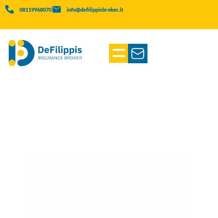
08119968070
info@defilippisbroker.it