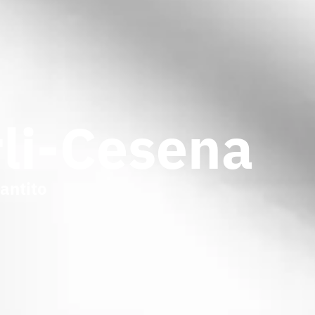
rli-Cesena
antito