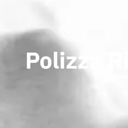
Polizza R
Inves