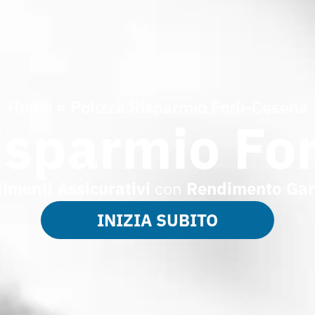
Home
»
Polizza Risparmio Forli-Cesena
isparmio Fo
timenti Assicurativi
con
Rendimento Gar
INIZIA SUBITO