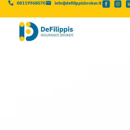
08119968070
info@defilippisbroker.it