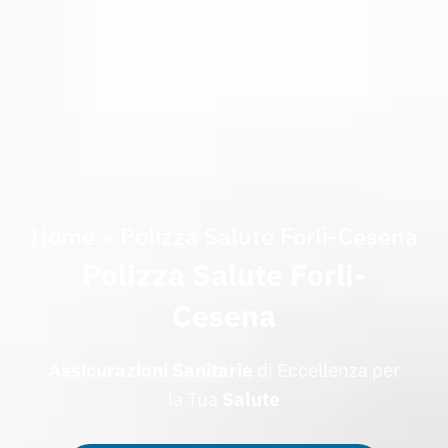
Home
»
Polizza Salute Forli-Cesena
Polizza Salute Forli-
Cesena
Assicurazioni
Sanitarie
di Eccellenza per
la Tua
Salute