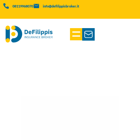
08119968070
info@defilippisbroker.it