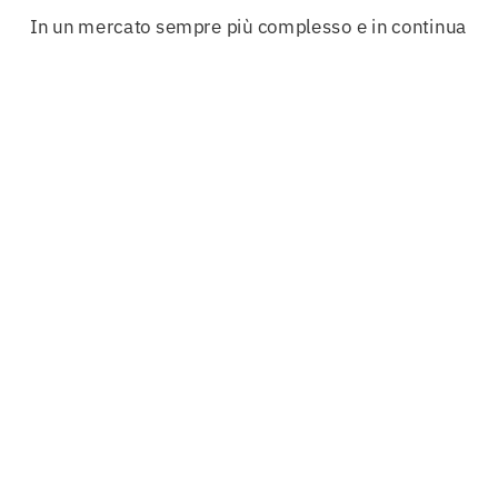
In un mercato sempre più complesso e in continua
evoluzione, rimanere aggiornati sulle migliori
pratiche e sui prodotti disponibili è cruciale. La
consulenza specializzata che riceverai garantisce
che ogni aspetto della tua
salute
sia coperto,
permettendo a te e alla tua famiglia di affrontare
la vita con maggiore tranquillità.
Investire in una
Polizza Salute Forli-Cesena
significa scegliere di proteggere il proprio futuro.
Non importa quanto possa sembrare distante, una
malattia
può colpire all’improvviso e senza
preavviso. Essere pronti ad affrontare