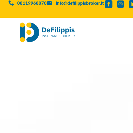
08119968070
info@defilippisbroker.it