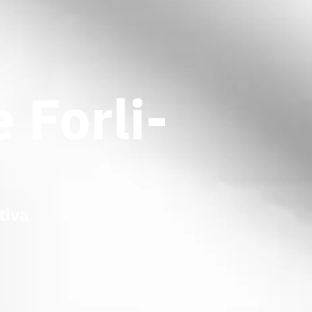
 Forli-
tiva