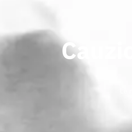
Cauzio
Le 