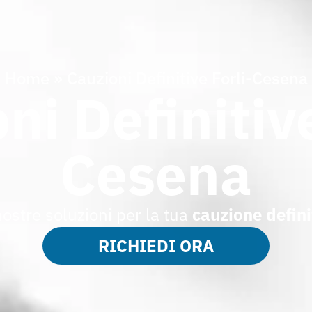
Home
»
Cauzioni Definitive Forli-Cesena
ni Definitive
Cesena
nostre soluzioni per la tua
cauzione
defini
RICHIEDI ORA