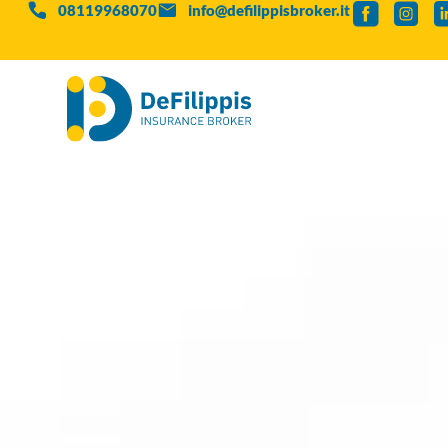
08119968070
info@defilippisbroker.it