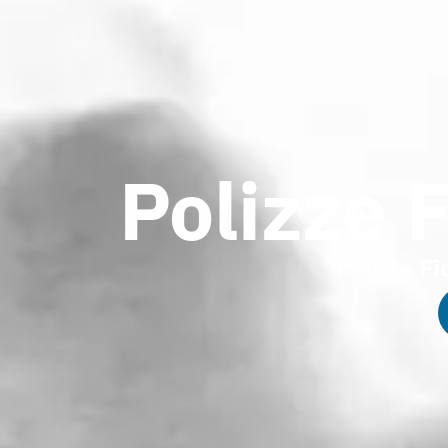
Polizze 
Polizze
Fi