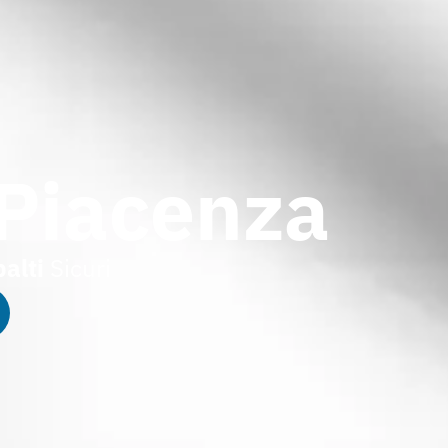
 Piacenza
alti
Sicuri