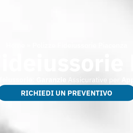
Home
»
Polizze Fideiussorie Piacenza
Fideiussorie
deiussorie
:
Garanzie
Assicurative per
App
RICHIEDI UN PREVENTIVO