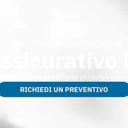
Home
»
Broker Assicurativo Piacenza
ssicurativo
ermediazione qualificata
per la tua sicur
RICHIEDI UN PREVENTIVO