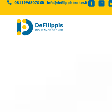
08119968070
info@defilippisbroker.it