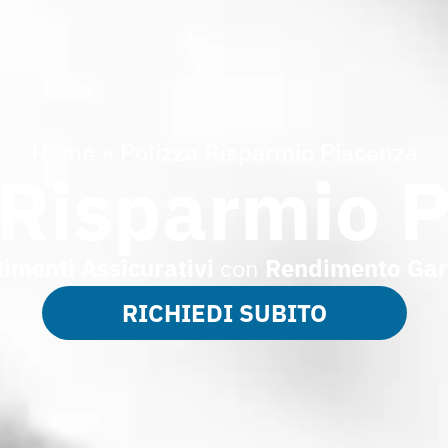
Home
»
Polizza Risparmio Piacenza
 Risparmio 
timenti Assicurativi
con
Rendimento Gar
RICHIEDI SUBITO