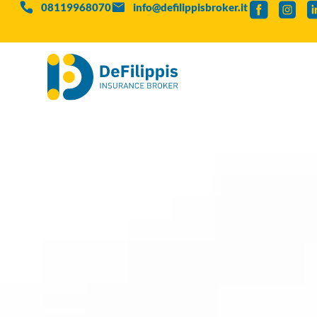
08119968070
info@defilippisbroker.it