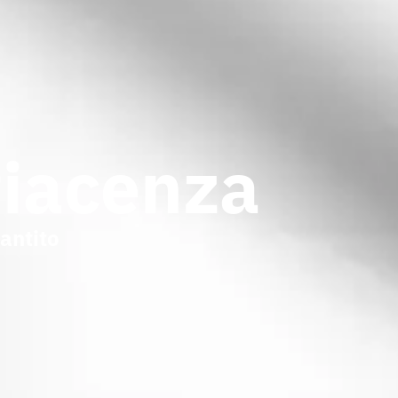
Piacenza
antito