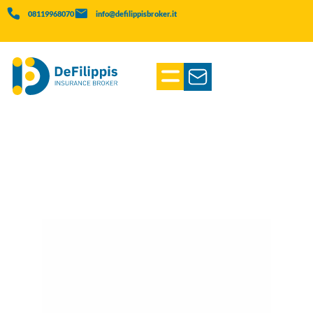
08119968070
info@defilippisbroker.it