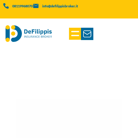
08119968070
info@defilippisbroker.it