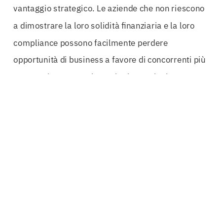
vantaggio strategico. Le aziende che non riescono
a dimostrare la loro solidità finanziaria e la loro
compliance possono facilmente perdere
opportunità di business a favore di concorrenti più
attrezzati. Pertanto, investire in cauzioni
transfrontaliere non è solo una questione di
protezione, ma un passo decisivo verso
l’espansione e la crescita.
Inoltre, le
Cauzioni Transfrontaliere Lecco
sono
particolarmente vantaggiose per i liberi
professionisti come ingegneri, architetti e periti
industriali, che possono trarre vantaggio da