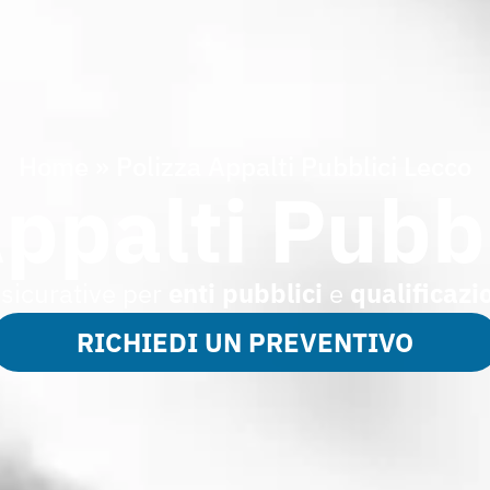
Home
»
Polizza Appalti Pubblici Lecco
ppalti Pubb
ssicurative per
enti pubblici
e
qualificazi
RICHIEDI UN PREVENTIVO