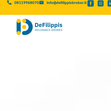
08119968070
info@defilippisbroker.it