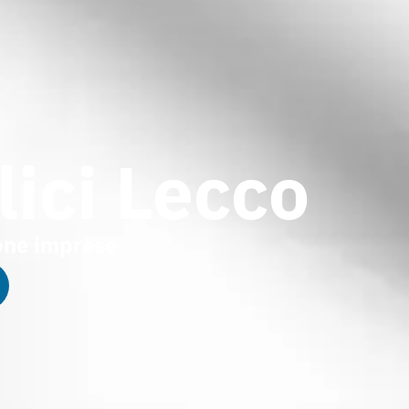
lici Lecco
one imprese