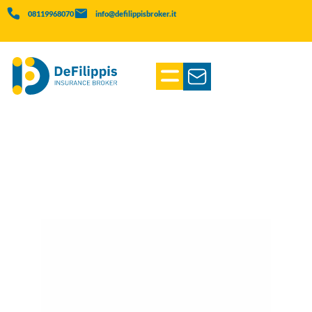
08119968070
info@defilippisbroker.it