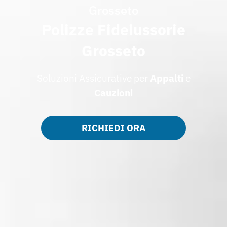
Grosseto
Polizze Fideiussorie
Grosseto
Soluzioni Assicurative per
Appalti
e
Cauzioni
RICHIEDI ORA