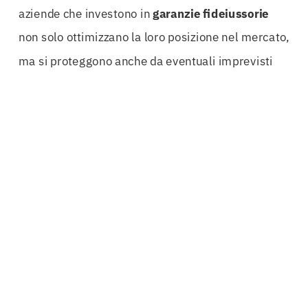
aziende che investono in
garanzie
fideiussorie
non solo ottimizzano la loro posizione nel mercato,
ma si proteggono anche da eventuali imprevisti
che potrebbero compromettere la loro stabilità
economica.
Collaborare con un broker esperto significa avere
accesso a un network qualificato di oltre 20
compagnie
assicurative leader nel settore.
Questo consente di ottenere soluzioni competitive
e personalizzate, adattate alle reali necessità del
cliente. La rapidità operativa e la consulenza
dedicata sono ulteriori punti di forza che