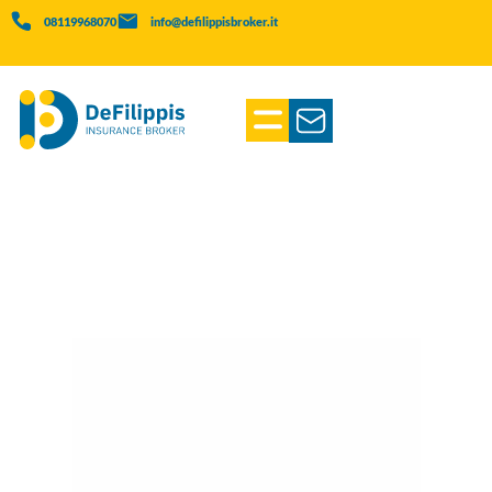
08119968070
info@defilippisbroker.it