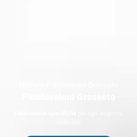
Home
»
Fideiussioni Grosseto
Fideiussioni Grosseto
Fideiussioni specifiche
per ogni esigenza
aziendale