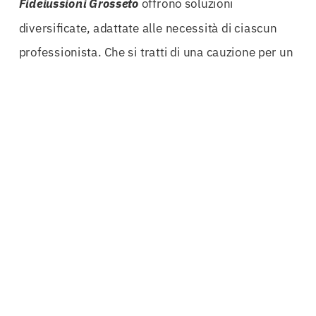
Fideiussioni Grosseto
offrono soluzioni
diversificate, adattate alle necessità di ciascun
professionista. Che si tratti di una cauzione per un
progetto pubblico o di una
polizza fideiussoria
per
un
affitto
, l’importanza di avere un partner
esperto è innegabile.
In un contesto economico in continua evoluzione,
le aziende che non investono nella sicurezza delle
proprie operazioni rischiano di restare indietro. Le
fideiussioni non solo proteggono, ma permettono
anche di affrontare nuove opportunità con
maggiore determinazione. La tranquillità di