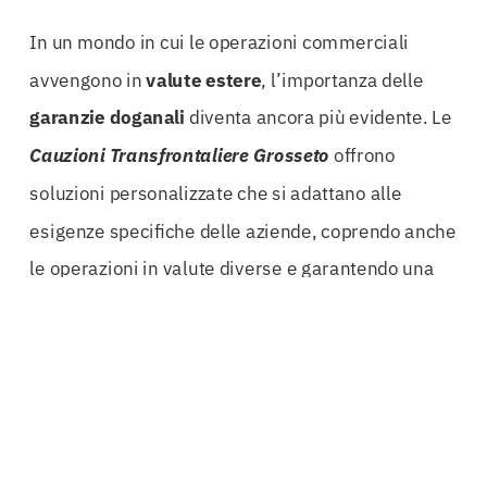
In un mondo in cui le operazioni commerciali
avvengono in
valute estere
, l’importanza delle
garanzie doganali
diventa ancora più evidente. Le
Cauzioni Transfrontaliere Grosseto
offrono
soluzioni personalizzate che si adattano alle
esigenze specifiche delle aziende, coprendo anche
le operazioni in valute diverse e garantendo una
gestione fluida delle transazioni internazionali.
Un altro aspetto fondamentale delle cauzioni
transfrontaliere è la loro capacità di garantire la
compliance normativa. Le aziende che operano a