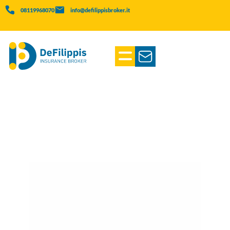
08119968070
info@defilippisbroker.it