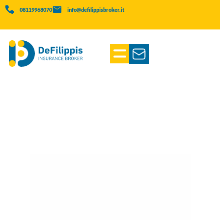
08119968070
info@defilippisbroker.it