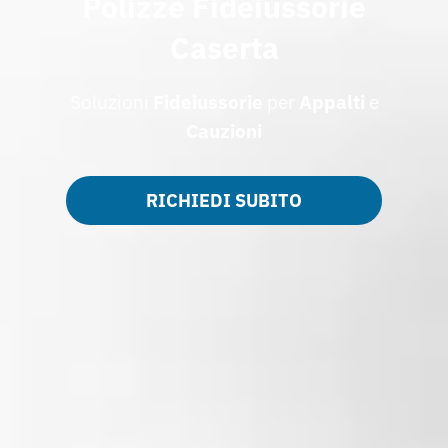
Polizze Fideiussorie
Caserta
Soluzioni
Fideiussorie
per
Appalti
e
Cauzioni
RICHIEDI SUBITO