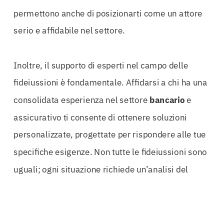
permettono anche di posizionarti come un attore
serio e affidabile nel settore.
Inoltre, il supporto di esperti nel campo delle
fideiussioni è fondamentale. Affidarsi a chi ha una
consolidata esperienza nel settore
bancario
e
assicurativo ti consente di ottenere soluzioni
personalizzate, progettate per rispondere alle tue
specifiche esigenze. Non tutte le fideiussioni sono
uguali; ogni situazione richiede un’analisi del
rischio approfondita e una consulenza dedicata.
Solo un team di esperti è in grado di offrirti un
servizio di eccellenza e di guidarti nella scelta