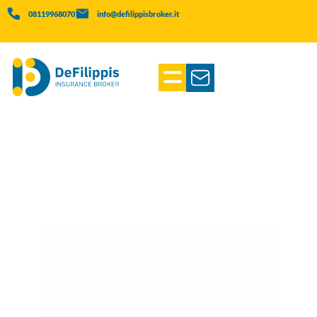
08119968070
info@defilippisbroker.it