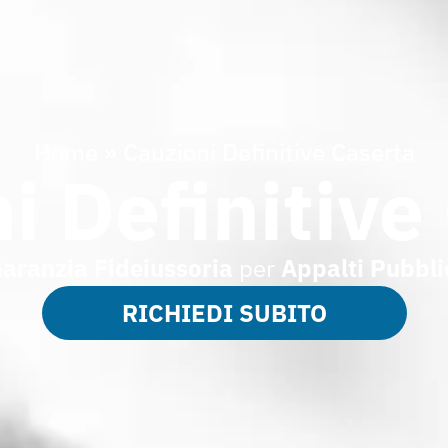
Home
»
Cauzioni Definitive Caserta
i Definitive
aranzia Fideiussoria
per
Appalti
Pubbli
RICHIEDI SUBITO