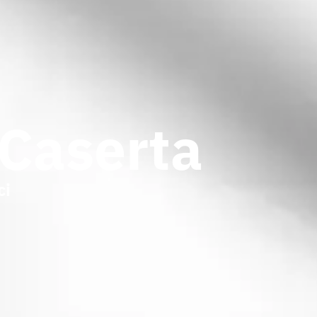
 Caserta
ci