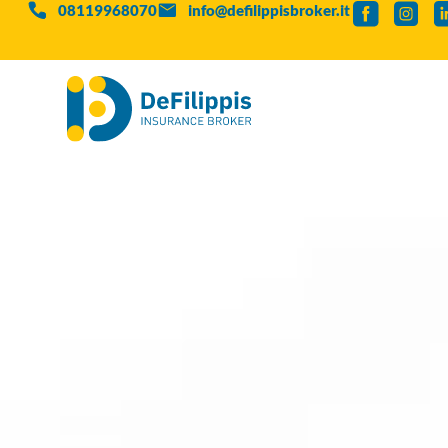
08119968070
info@defilippisbroker.it