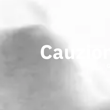
Cauzion
G