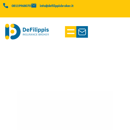
08119968070
info@defilippisbroker.it