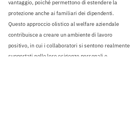
vantaggio, poiché permettono di estendere la
protezione anche ai familiari dei dipendenti.
Questo approccio olistico al welfare aziendale
contribuisce a creare un ambiente di lavoro
positivo, in cui i collaboratori si sentono realmente
supportati nelle loro esigenze personali e
professionali.
Affidarsi a esperti nella gestione della
Polizza
Welfare Aziendale Viterbo
è fondamentale per
ottenere risultati tangibili. Solo professionisti con
una comprovata esperienza nel settore possono
offrire soluzioni su misura che rispondano alle