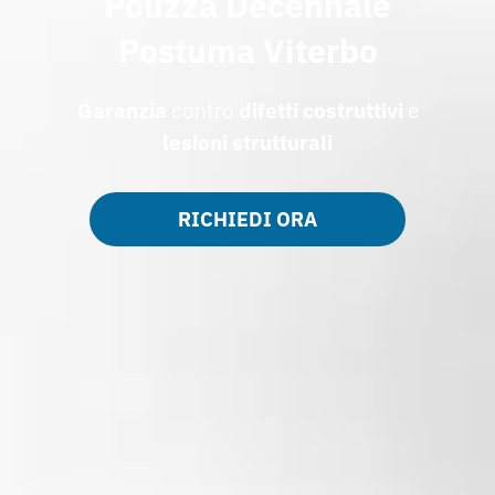
Polizza Decennale
Postuma Viterbo
Garanzia
contro
difetti costruttivi
e
lesioni strutturali
RICHIEDI ORA