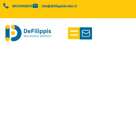
08119968070
info@defilippisbroker.it