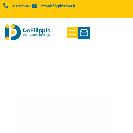
08119968070
info@defilippisbroker.it