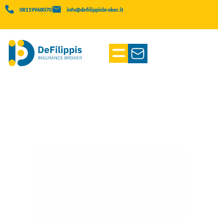
08119968070
info@defilippisbroker.it