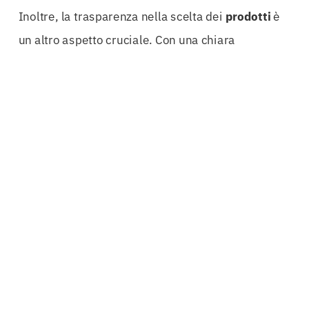
Inoltre, la trasparenza nella scelta dei
prodotti
è
un altro aspetto cruciale. Con una chiara
comprensione delle condizioni e delle coperture
offerte, è possibile prendere decisioni informate e
consapevoli. La
Polizza Vita L’Aquila
non solo
garantisce protezione economica, ma offre anche
tranquillità familiare, riducendo l’ansia legata alle
incertezze future.
Il team di esperti nel settore delle
assicurazioni
vita
è a disposizione per fornire consulenze
approfondite e valutazioni personalizzate. Questo
approccio non solo facilita la scelta della
polizza