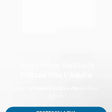
Home
»
Polizza Vita L’Aquila
Polizza Vita L'Aquila
Scopri la
migliore
polizza
vita
per il tuo
futuro