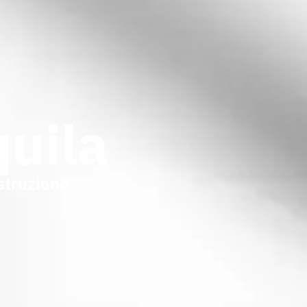
quila
ostruzione