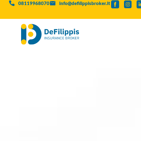
08119968070
info@defilippisbroker.it