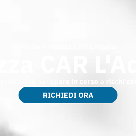
Home
»
Polizza CAR L’Aquila
zza CAR L'A
protezione per
opere in corso
e
rischi c
RICHIEDI ORA