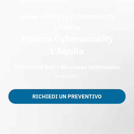
Home
»
Polizza Cybersecurity
L’Aquila
Polizza Cybersecurity
L'Aquila
Protezione Dati
e
Sicurezza Informatica
Avanzata
RICHIEDI UN PREVENTIVO