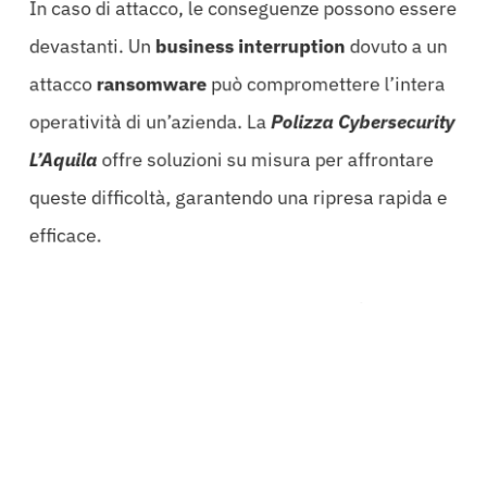
In caso di attacco, le conseguenze possono essere
devastanti. Un
business interruption
dovuto a un
attacco
ransomware
può compromettere l’intera
operatività di un’azienda. La
Polizza Cybersecurity
L’Aquila
offre soluzioni su misura per affrontare
queste difficoltà, garantendo una ripresa rapida e
efficace.
Uno dei punti di forza di questa polizza è la sua
conformità alle normative sulla privacy, come il
GDPR. Le aziende sono sempre più soggette a
regole severe riguardo alla gestione dei dati, e
una violazione può comportare sanzioni pesanti.