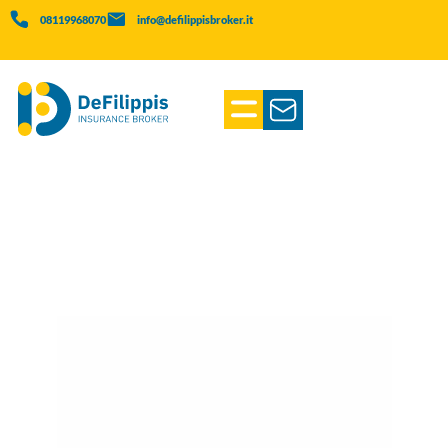
08119968070
info@defilippisbroker.it