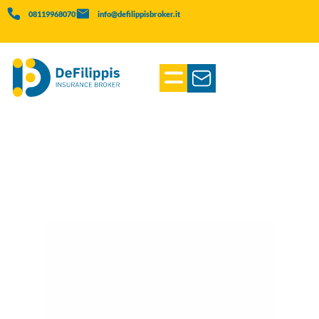
08119968070
info@defilippisbroker.it