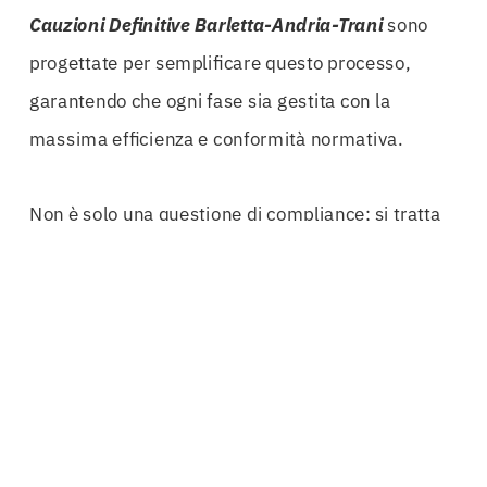
Cauzioni Definitive Barletta-Andria-Trani
sono
progettate per semplificare questo processo,
garantendo che ogni fase sia gestita con la
massima efficienza e conformità normativa.
Non è solo una questione di compliance; si tratta
di costruire fiducia. Gli enti
pubblici
e le aziende
tendono a preferire appaltatori che dimostrano di
avere la capacità di garantire i propri impegni.
Una
cauzione
definitiva
ben strutturata non solo
protegge gli interessi delle stazioni appaltanti, ma
migliora anche la reputazione dell’appaltatore nel
mercato.