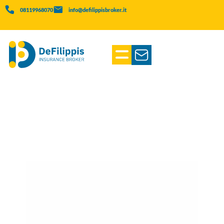
08119968070
info@defilippisbroker.it