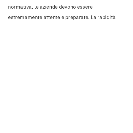
normativa, le aziende devono essere
estremamente attente e preparate. La rapidità
operativa è un’altra caratteristica fondamentale
delle
Cauzioni Provvisorie Barletta-Andria-Trani
.
Processi snelli e ottimizzati garantiscono che le
cauzioni provvisorie vengano emesse in tempi
brevi, permettendo alle aziende di partecipare alle
gare d’appalto senza ritardi. In un settore dove
ogni giorno conta, questa rapidità è una risorsa
preziosa.
La personalizzazione delle cauzioni è un altro
aspetto da considerare. Ogni azienda ha esigenze