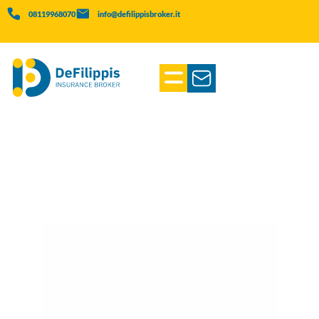
08119968070
info@defilippisbroker.it