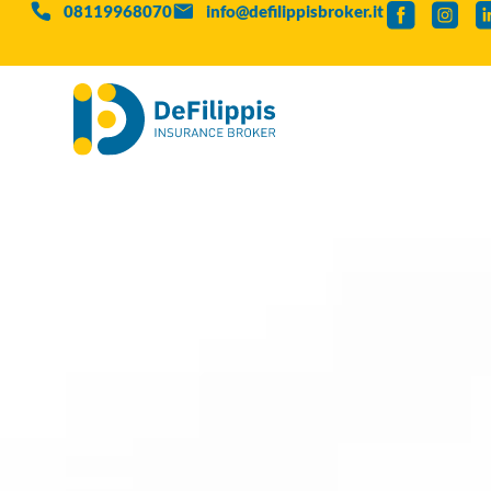
08119968070
info@defilippisbroker.it