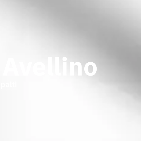
 Avellino
palti