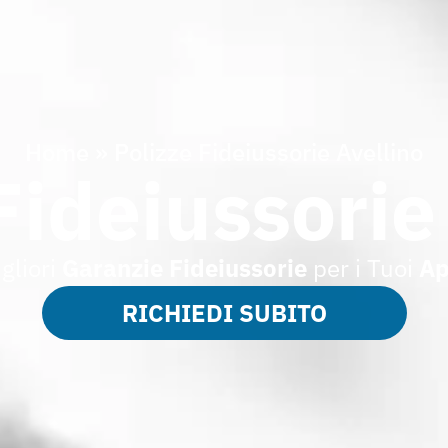
Home
»
Polizze Fideiussorie Avellino
Fideiussorie
gliori
Garanzie
Fideiussorie
per i Tuoi
Ap
RICHIEDI SUBITO