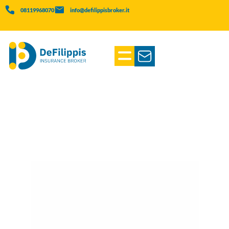
08119968070
info@defilippisbroker.it