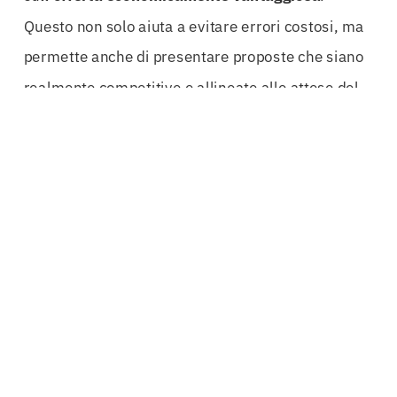
Questo non solo aiuta a evitare errori costosi, ma
permette anche di presentare proposte che siano
realmente competitive e allineate alle attese del
mercato.
In un contesto dove la burocrazia può sembrare un
ostacolo insormontabile, avere al proprio fianco
un team di esperti significa trasformare queste
sfide in opportunità. Ogni polizza offerta è il
risultato di un’analisi approfondita delle esigenze
specifiche dell’impresa e delle richieste dei bandi
pubblici. Con la nostra assistenza, le imprese
possono concentrarsi su ciò che sanno fare