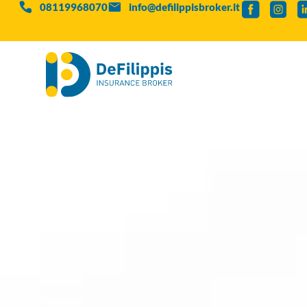
08119968070
info@defilippisbroker.it