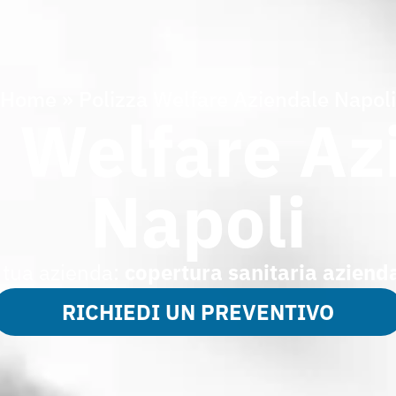
Home
»
Polizza Welfare Aziendale Napoli
a Welfare Az
Napoli
a tua azienda:
copertura sanitaria aziend
RICHIEDI UN PREVENTIVO