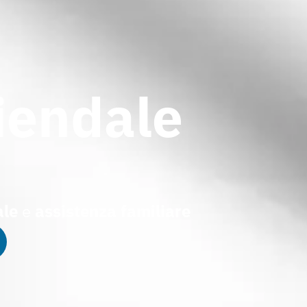
iendale
ale
e
assistenza familiare