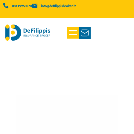
08119968070
info@defilippisbroker.it