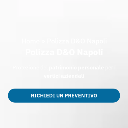
Home
»
Polizza D&O Napoli
Polizza D&O Napoli
Protezione del
patrimonio personale
per i
vertici aziendali
RICHIEDI UN PREVENTIVO