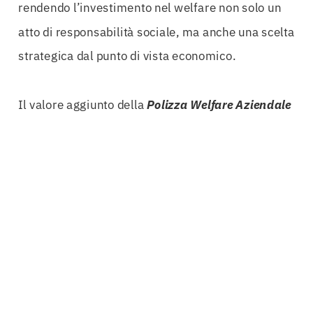
rendendo l’investimento nel welfare non solo un
atto di responsabilità sociale, ma anche una scelta
strategica dal punto di vista economico.
Il valore aggiunto della
Polizza Welfare Aziendale
Latina
non si limita alla protezione assicurativa,
ma si estende anche alla creazione di un
pacchetto famiglia completo. Questo non solo
amplifica la protezione per i dipendenti, ma
rappresenta anche un segno tangibile di
apprezzamento da parte dell’azienda. Offrire ai
propri collaboratori la possibilità di includere i
familiari nella polizza è un modo efficace per