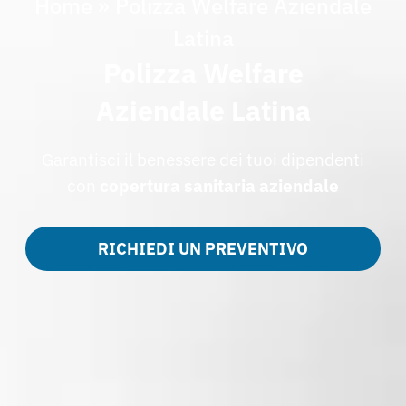
Home
»
Polizza Welfare Aziendale
Latina
Polizza Welfare
Aziendale Latina
Garantisci il benessere dei tuoi dipendenti
con
copertura sanitaria aziendale
RICHIEDI UN PREVENTIVO