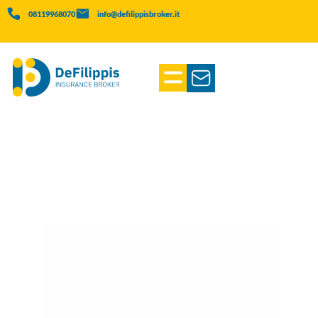
08119968070
info@defilippisbroker.it