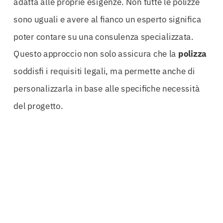
adatta alle proprie esigenze. Non tutte le polizze
sono uguali e avere al fianco un esperto significa
poter contare su una consulenza specializzata.
Questo approccio non solo assicura che la
polizza
soddisfi i requisiti legali, ma permette anche di
personalizzarla in base alle specifiche necessità
del progetto.
Infatti, ogni opera realizzata è unica e presenta
delle peculiarità che devono essere considerate
quando si stipula un’
assicurazione
. Grazie alla
Polizza Decennale Postuma Latina
, è possibile
ottenere una copertura completa che si adatta alle