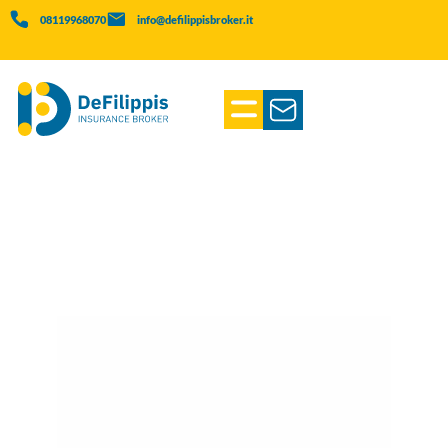
08119968070
info@defilippisbroker.it