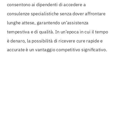
consentono ai dipendenti di accedere a
consulenze specialistiche senza dover affrontare
lunghe attese, garantendo un’assistenza
tempestiva e di qualità. In un’epoca in cui il tempo
è denaro, la possibilità di ricevere cure rapide e
accurate è un vantaggio competitivo significativo.
La
detrazione fiscale welfare
è un ulteriore
incentivo per le aziende che scelgono di investire
nella
Polizza Welfare Aziendale Cagliari
. Questo
aspetto non solo permette di ottimizzare i costi
aziendali, ma rappresenta anche un modo per
dimostrare l’impegno dell’azienda verso il