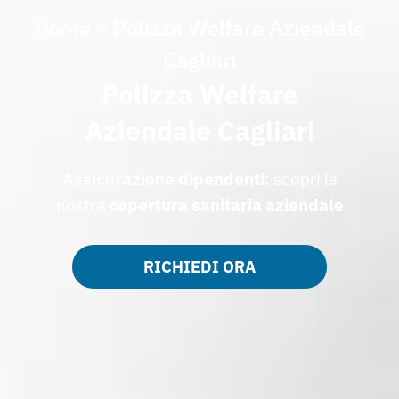
Home
»
Polizza Welfare Aziendale
Cagliari
Polizza Welfare
Aziendale Cagliari
Assicurazione dipendenti
: scopri la
nostra
copertura sanitaria aziendale
RICHIEDI ORA