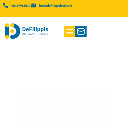
08119968070
info@defilippisbroker.it