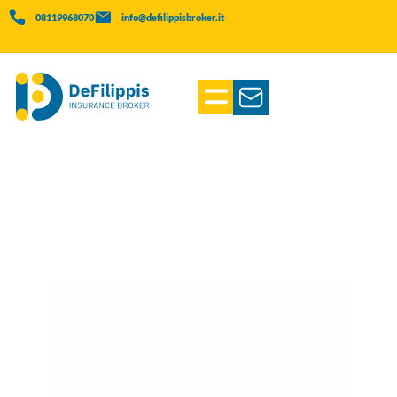
08119968070
info@defilippisbroker.it