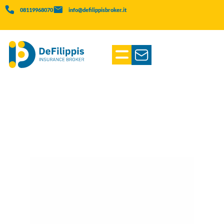
08119968070
info@defilippisbroker.it