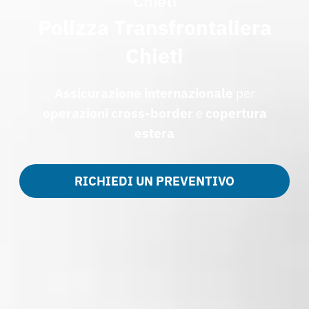
Chieti
Polizza Transfrontaliera
Chieti
Assicurazione internazionale
per
operazioni cross-border
e
copertura
estera
RICHIEDI UN PREVENTIVO