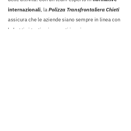
internazionali
, la
Polizza Transfrontaliera Chieti
assicura che le aziende siano sempre in linea con
le leggi vigenti nei mercati in cui operano.
Non possiamo sottovalutare l’importanza delle
operazioni cross-border
; con la crescente
interconnessione dei mercati, queste operazioni
stanno diventando sempre più comuni. Tuttavia,
senza una copertura adeguata, i rischi possono
aumentare esponenzialmente. La
Polizza
Transfrontaliera Chieti
rappresenta una barriera
protettiva contro eventuali imprevisti,