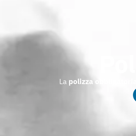
Pol
La
polizza obbligatori