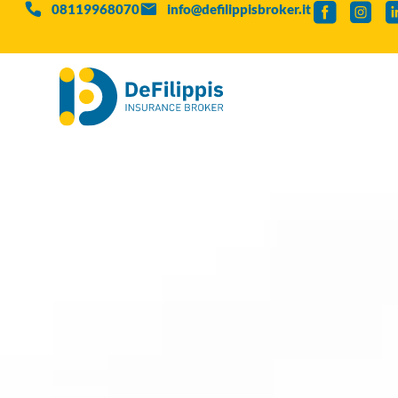
08119968070
info@defilippisbroker.it