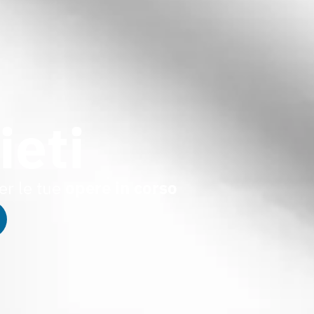
ieti
er le tue
opere in corso