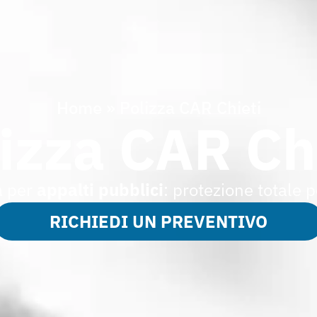
Home
»
Polizza CAR Chieti
izza CAR Ch
a
per
appalti pubblici
: protezione totale p
RICHIEDI UN PREVENTIVO