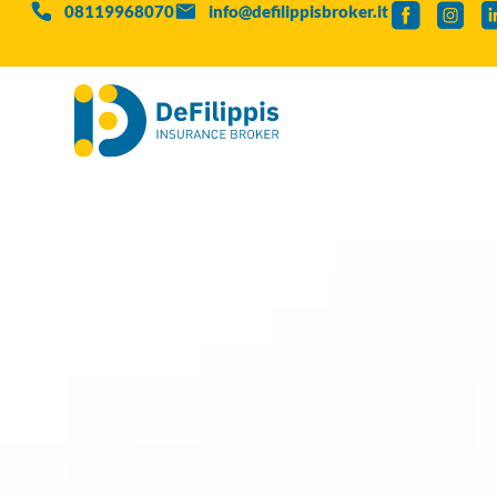
08119968070
info@defilippisbroker.it