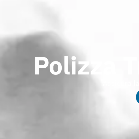
Polizza T
Assicura l