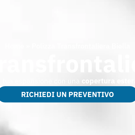
Home
»
Polizza Transfrontaliera Biella
ransfrontali
a tua espansione con una
copertura ester
RICHIEDI UN PREVENTIVO