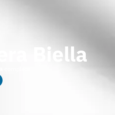
era Biella
a
completa