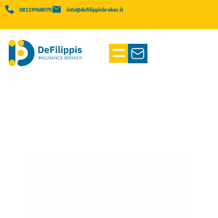
08119968070
info@defilippisbroker.it