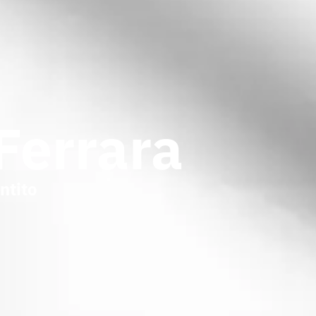
Ferrara
ntito