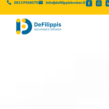
08119968070
info@defilippisbroker.it