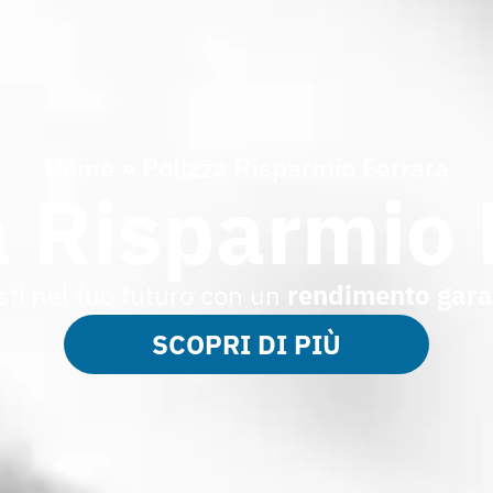
Home
»
Polizza Risparmio Ferrara
a Risparmio 
sti nel tuo futuro con un
rendimento gara
SCOPRI DI PIÙ