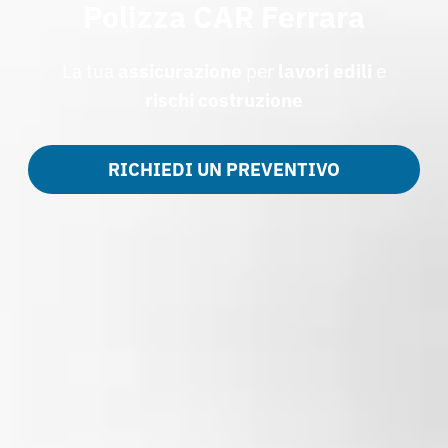
Polizza CAR Ferrara
La tua
assicurazione
per
lavori edili
e
rischi costruzione
RICHIEDI UN PREVENTIVO