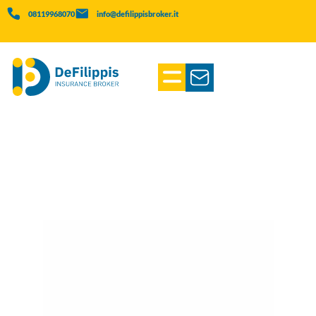
08119968070
info@defilippisbroker.it