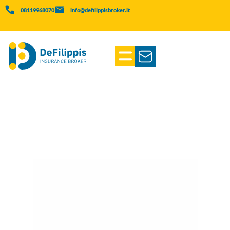
08119968070
info@defilippisbroker.it