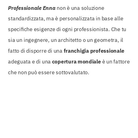
Professionale Enna
non è una soluzione
standardizzata, ma è personalizzata in base alle
specifiche esigenze di ogni professionista. Che tu
sia un ingegnere, un architetto o un geometra, il
fatto di disporre di una
franchigia professionale
adeguata e di una
copertura mondiale
è un fattore
che non può essere sottovalutato.
Affidarsi a esperti del settore per ottenere una
Polizza RC Professionale Enna
significa fare un
passo decisivo verso la tranquillità e la sicurezza
nella propria attività. Gli esperti sanno come
adattare le polizze alle esigenze specifiche,