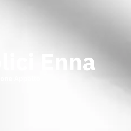
lici Enna
ione Appalto