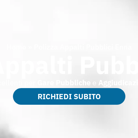
Home
»
Polizza Appalti Pubblici Enna
Appalti Pubb
cellenti per
Gare Pubbliche
e
Aggiudicaz
RICHIEDI SUBITO