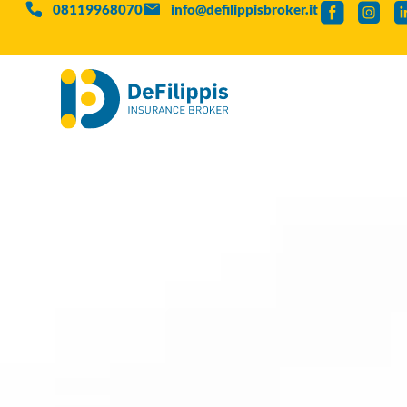
08119968070
info@defilippisbroker.it