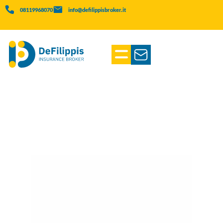
08119968070
info@defilippisbroker.it